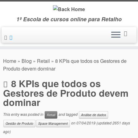
Skip
to
1ª Escola de cursos online para Retalho
content
Home
»
Blog
»
Retail
»
8 KPIs que todos os Gestores de
Produto devem dominar
8 KPIs que todos os
Gestores de Produto devem
dominar
This entry was posted in
and tagged
Retail
Análise de dados
on
07/04/2019
(updated 2651 days
Gestão de Produto
Space Management
ago)