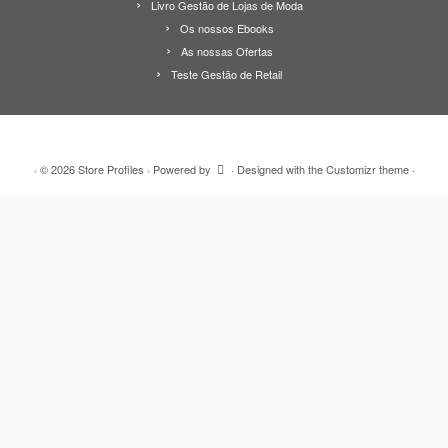
Livro Gestão de Lojas de Moda
Os nossos Ebooks
As nossas Ofertas
Teste Gestão de Retail
·
© 2026
Store Profiles
·
Powered by
·
Designed with the
Customizr theme
·