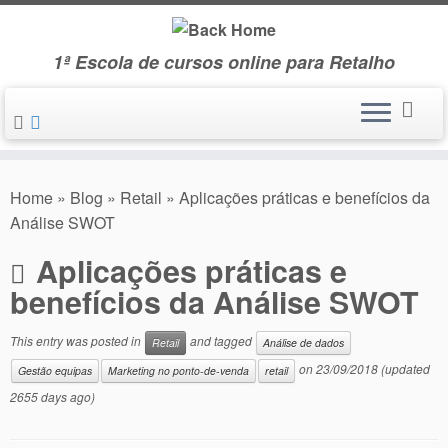
Skip
to
1ª Escola de cursos online para Retalho
content
Home
»
Blog
»
Retail
»
Aplicações práticas e benefícios da
Análise SWOT
Aplicações práticas e
benefícios da Análise SWOT
This entry was posted in
and tagged
Retail
Análise de dados
on
23/09/2018
(updated
Gestão equipas
Marketing no ponto-de-venda
retail
2655 days ago)