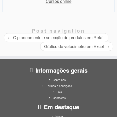
Cursos online
Post navigation
←
O planeamento e selecção de produtos em Retail
Gráfico de velocímetro em Excel
→
Informações gerais
Sobre nós
Termos e condições
FAQ
Contactos
Em destaque
Home