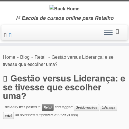
Skip
to
1ª Escola de cursos online para Retalho
content
Home
»
Blog
»
Retail
»
Gestão versus Liderança: e se
tivesse que escolher uma?
Gestão versus Liderança: e
se tivesse que escolher
uma?
This entry was posted in
and tagged
Retail
Gestão equipas
Liderança
on
05/03/2018
(updated 2653 days ago)
retail