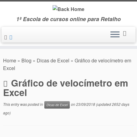
Skip
to
1ª Escola de cursos online para Retalho
content
Home
»
Blog
»
Dicas de Excel
»
Gráfico de velocímetro em
Excel
Gráfico de velocímetro em
Excel
This entry was posted in
on
23/09/2018
(updated 2652 days
Dicas de Excel
ago)