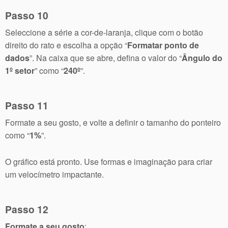
Passo 10
Seleccione a série a cor-de-laranja, clique com o botão
direito do rato e escolha a opção “
Formatar ponto de
dados
”. Na caixa que se abre, defina o valor do “
Ângulo do
1º setor
” como “
240º
”.
Passo 11
Formate a seu gosto, e volte a definir o tamanho do ponteiro
como “
1%
”.
O gráfico está pronto. Use formas e imaginação para criar
um velocímetro impactante.
Passo 12
Formate a seu gosto
: