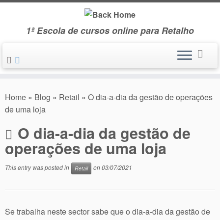
Skip
to
1ª Escola de cursos online para Retalho
content
Home
»
Blog
»
Retail
»
O dia-a-dia da gestão de operações
de uma loja
O dia-a-dia da gestão de
operações de uma loja
This entry was posted in
on
03/07/2021
Retail
Se trabalha neste sector sabe que o dia-a-dia da gestão de