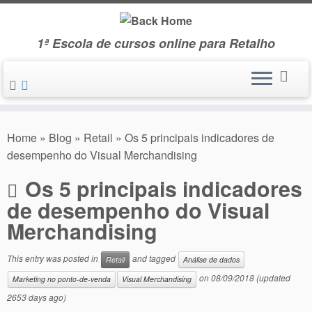
Skip
to
1ª Escola de cursos online para Retalho
content
Home
»
Blog
»
Retail
»
Os 5 principais indicadores de
desempenho do Visual Merchandising
Os 5 principais indicadores
de desempenho do Visual
Merchandising
This entry was posted in
and tagged
Retail
Análise de dados
on
08/09/2018
(updated
Marketing no ponto-de-venda
Visual Merchandising
2653 days ago)