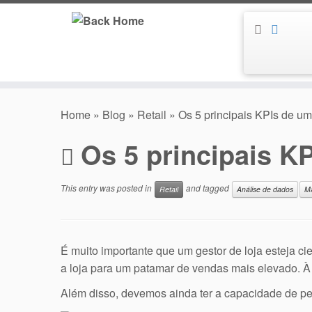
Skip
to
content
Home
»
Blog
»
Retail
»
Os 5 principais KPIs de um
Os 5 principais KP
This entry was posted in
and tagged
Retail
Análise de dados
Ma
É muito importante que um gestor de loja esteja ci
a loja para um patamar de vendas mais elevado. À
Além disso, devemos ainda ter a capacidade de per