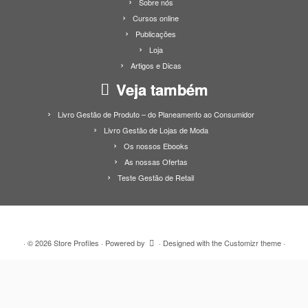
Sobre nós
Cursos online
Publicações
Loja
Artigos e Dicas
Veja também
Livro Gestão de Produto – do Planeamento ao Consumidor
Livro Gestão de Lojas de Moda
Os nossos Ebooks
As nossas Ofertas
Teste Gestão de Retail
·
© 2026
Store Profiles
·
Powered by
·
Designed with the
Customizr theme
·