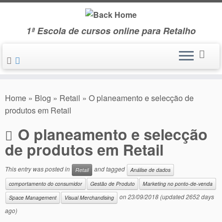
Skip
to
1ª Escola de cursos online para Retalho
content
Home
»
Blog
»
Retail
»
O planeamento e selecção de
produtos em Retail
O planeamento e selecção
de produtos em Retail
This entry was posted in
and tagged
Retail
Análise de dados
comportamento do consumidor
Gestão de Produto
Marketing no ponto-de-venda
on
23/09/2018
(updated 2652 days
Space Management
Visual Merchandising
ago)