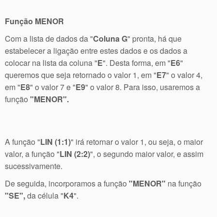
Função MENOR
Com a lista de dados da "
Coluna G
" pronta, há que
estabelecer a ligação entre estes dados e os dados a
colocar na lista da coluna "
E
". Desta forma, em "
E6
"
queremos que seja retornado o valor 1, em "
E7
" o valor 4,
em "
E8
" o valor 7 e "
E9
" o valor 8. Para isso, usaremos a
função
"MENOR".
A função "
LIN (1:1)
" irá retornar o valor 1, ou seja, o maior
valor, a função "
LIN (2:2)
", o segundo maior valor, e assim
sucessivamente.
De seguida, incorporamos a função
"MENOR"
na função
"SE",
da célula "
K4
".