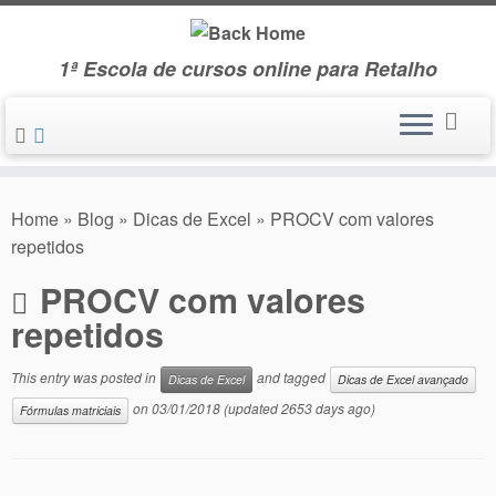
Skip
to
1ª Escola de cursos online para Retalho
content
Home
»
Blog
»
Dicas de Excel
»
PROCV com valores
repetidos
PROCV com valores
repetidos
This entry was posted in
and tagged
Dicas de Excel
Dicas de Excel avançado
on
03/01/2018
(updated 2653 days ago)
Fórmulas matriciais