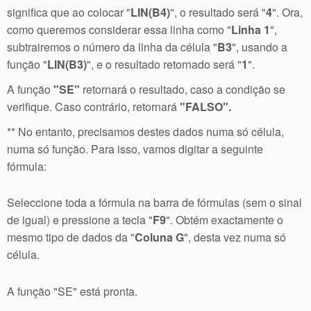
significa que ao colocar "
LIN(B4)
", o resultado será "
4
". Ora,
como queremos considerar essa linha como "
Linha 1
",
subtrairemos o número da linha da célula "
B3
", usando a
função "
LIN(B3)
", e o resultado retornado será "
1
".
A função
"SE"
retornará o resultado, caso a condição se
verifique. Caso contrário, retornará
"FALSO".
** No entanto, precisamos destes dados numa só célula,
numa só função. Para isso, vamos digitar a seguinte
fórmula:
Seleccione toda a fórmula na barra de fórmulas (sem o sinal
de igual) e pressione a tecla "
F9
". Obtém exactamente o
mesmo tipo de dados da "
Coluna G
", desta vez numa só
célula.
A função "SE" está pronta.