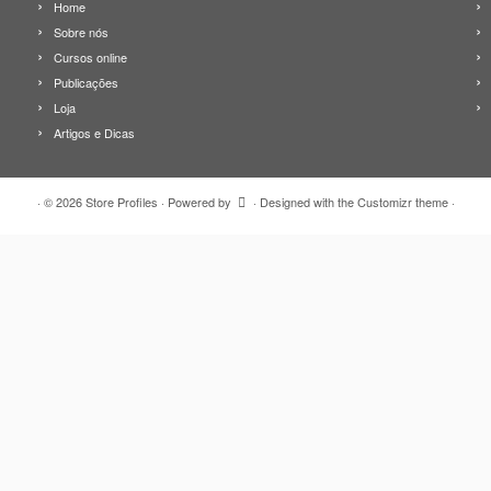
Home
Sobre nós
Cursos online
Publicações
Loja
Artigos e Dicas
·
© 2026
Store Profiles
·
Powered by
·
Designed with the
Customizr theme
·