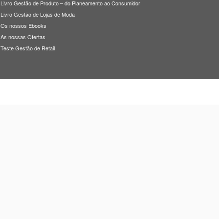
Livro Gestão de Produto – do Planeamento ao Consumidor
Livro Gestão de Lojas de Moda
Os nossos Ebooks
As nossas Ofertas
Teste Gestão de Retail