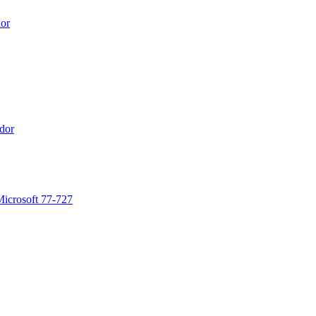
dor
dor
Microsoft 77-727