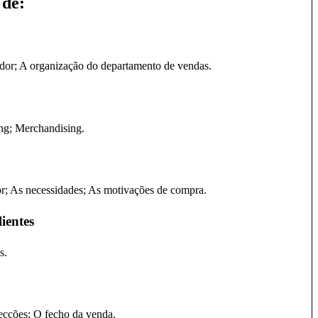
 de
:
edor; A organização do departamento de vendas.
ng; Merchandising.
r; As necessidades; As motivações de compra.
ientes
s.
ecções; O fecho da venda.