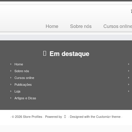
Home
Sobre nós
Cursos onlin
Em destaque
Home
Sobre nós
Cursos online
Publicações
Loja
Artigos e Dicas
·
© 2026
Store Profiles
·
Powered by
·
Designed with the
Customizr theme
·