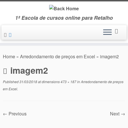
Skip
to
1ª Escola de cursos online para Retalho
content
Home
»
Arredondamento de preços em Excel
»
imagem2
imagem2
Published
31/03/2018
at dimensions
473 × 187
in
Arredondamento de preços
em Excel
.
← Previous
Next →