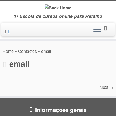
Skip
to
1ª Escola de cursos online para Retalho
content
Home
»
Contactos
»
email
email
Next →
Informações gerais