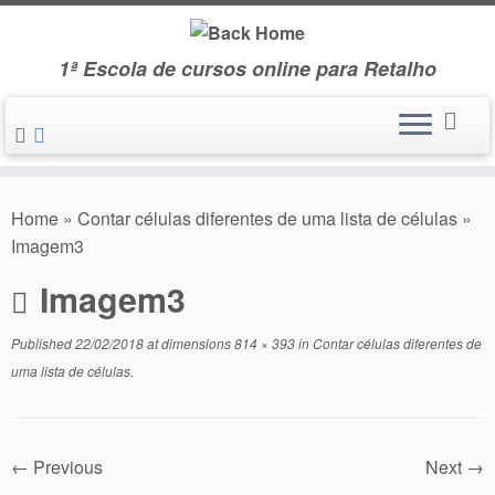
Skip
to
1ª Escola de cursos online para Retalho
content
Home
»
Contar células diferentes de uma lista de células
»
Imagem3
Imagem3
Published
22/02/2018
at dimensions
814 × 393
in
Contar células diferentes de
uma lista de células
.
← Previous
Next →