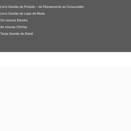
Livro Gestão de Produto – do Planeamento ao Consumidor
Livro Gestão de Lojas de Moda
Os nossos Ebooks
As nossas Ofertas
Teste Gestão de Retail