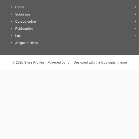
Home
Sobre nós
Cursos online
Publicações
Loja
Artigos e Dicas
·
© 2026
Store Profiles
·
Powered by
·
Designed with the
Customizr theme
·