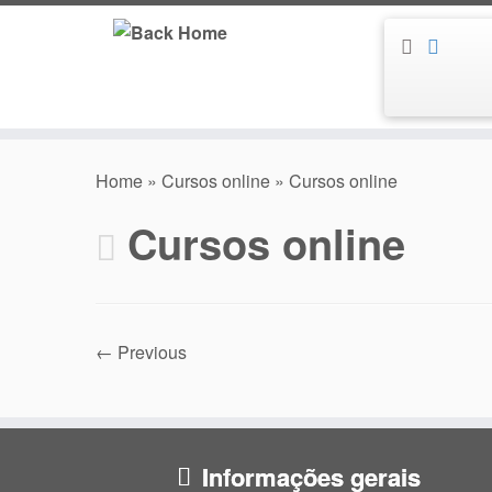
Skip
to
content
Home
»
Cursos online
»
Cursos online
Cursos online
← Previous
Informações gerais