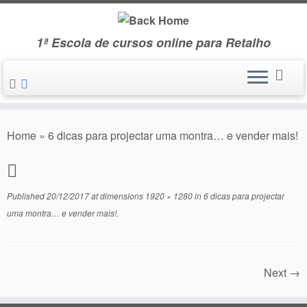
Skip
to
1ª Escola de cursos online para Retalho
content
Home
»
6 dicas para projectar uma montra… e vender mais!
Published
20/12/2017
at dimensions
1920 × 1280
in
6 dicas para projectar
uma montra… e vender mais!
.
Next →