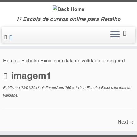
Skip
to
1ª Escola de cursos online para Retalho
content
Home
»
Ficheiro Excel com data de validade
»
imagem1
imagem1
Published
23/01/2018
at dimensions
266 × 110
in
Ficheiro Excel com data de
validade
.
Next →