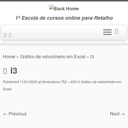
Skip
to
1ª Escola de cursos online para Retalho
content
Home
»
Gráfico de velocímetro em Excel
»
i3
i3
Published
11/01/2020
at dimensions
752 × 452
in
Gráfico de velocímetro em
Excel
.
← Previous
Next →