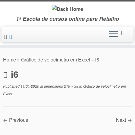
Skip
to
1ª Escola de cursos online para Retalho
content
Home
»
Gráfico de velocímetro em Excel
»
i6
i6
Published
11/01/2020
at dimensions
219 × 38
in
Gráfico de velocímetro em
Excel
.
← Previous
Next →