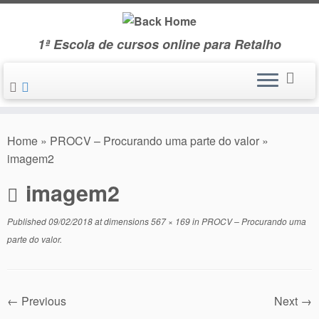
Skip
to
1ª Escola de cursos online para Retalho
content
Home
»
PROCV – Procurando uma parte do valor
»
imagem2
imagem2
Published
09/02/2018
at dimensions
567 × 169
in
PROCV – Procurando uma
parte do valor
.
← Previous
Next →