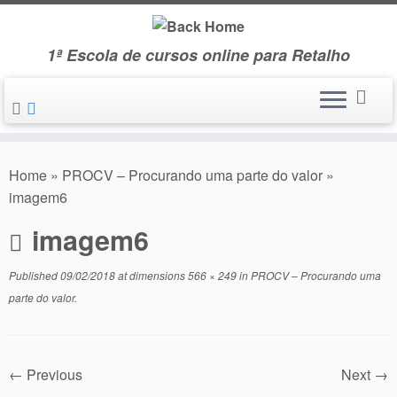
Skip
to
1ª Escola de cursos online para Retalho
content
Home
»
PROCV – Procurando uma parte do valor
»
imagem6
imagem6
Published
09/02/2018
at dimensions
566 × 249
in
PROCV – Procurando uma
parte do valor
.
← Previous
Next →