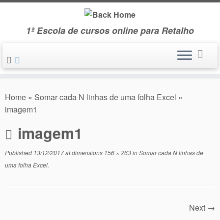
Skip
to
1ª Escola de cursos online para Retalho
content
Home
»
Somar cada N linhas de uma folha Excel
»
imagem1
imagem1
Published
13/12/2017
at dimensions
156 × 263
in
Somar cada N linhas de
uma folha Excel
.
Next →