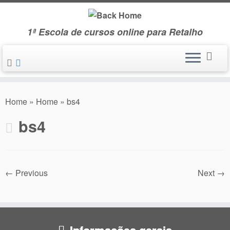
Skip
to
1ª Escola de cursos online para Retalho
content
Home
»
Home
»
bs4
bs4
← Previous
Next →