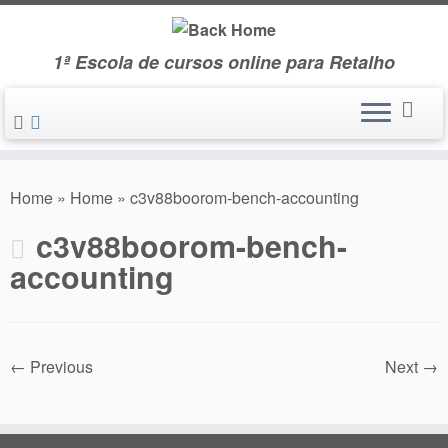
Skip
to
1ª Escola de cursos online para Retalho
content
Home
»
Home
»
c3v88boorom-bench-accounting
c3v88boorom-bench-
accounting
← Previous
Next →