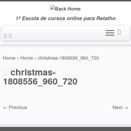
Skip
to
1ª Escola de cursos online para Retalho
content
Home
»
Home
»
christmas-1808556_960_720
christmas-
1808556_960_720
← Previous
Next →