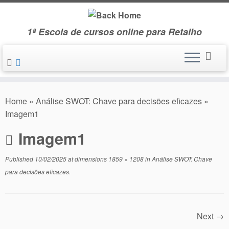
Skip
to
1ª Escola de cursos online para Retalho
content
Home
»
Análise SWOT: Chave para decisões eficazes
»
Imagem1
Imagem1
Published
10/02/2025
at dimensions
1859 × 1208
in
Análise SWOT: Chave
para decisões eficazes
.
Next →