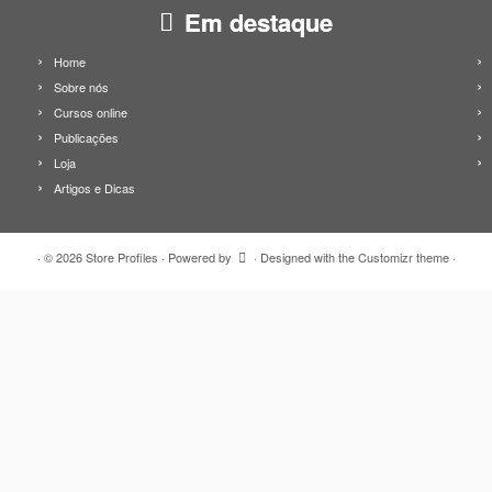
Em destaque
Home
Sobre nós
Cursos online
Publicações
Loja
Artigos e Dicas
·
© 2026
Store Profiles
·
Powered by
·
Designed with the
Customizr theme
·