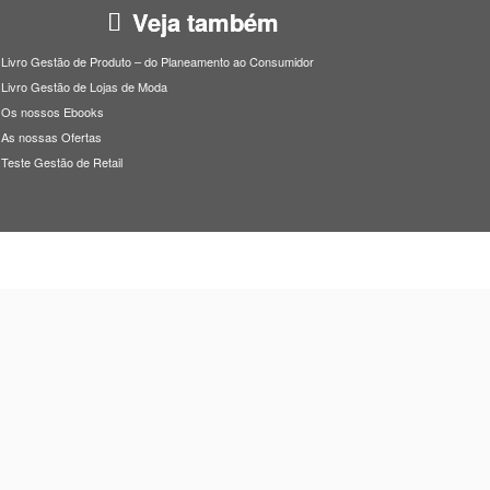
Veja também
Livro Gestão de Produto – do Planeamento ao Consumidor
Livro Gestão de Lojas de Moda
Os nossos Ebooks
As nossas Ofertas
Teste Gestão de Retail