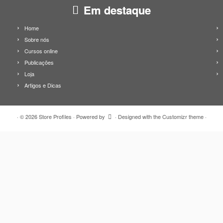
Em destaque
Home
Sobre nós
Cursos online
Publicações
Loja
Artigos e Dicas
·
© 2026
Store Profiles
·
Powered by
·
Designed with the
Customizr theme
·