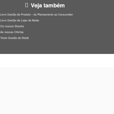
Veja também
Livro Gestão de Produto – do Planeamento ao Consumidor
Livro Gestão de Lojas de Moda
Os nossos Ebooks
As nossas Ofertas
Teste Gestão de Retail