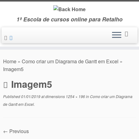
Skip
to
1ª Escola de cursos online para Retalho
content
Home
»
Como criar um Diagrama de Gantt em Excel
»
Imagem5
Imagem5
Published
01/01/2019
at dimensions
1254 × 196
in
Como criar um Diagrama
de Gantt em Excel
.
← Previous