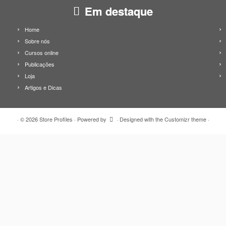
Em destaque
Home
Sobre nós
Cursos online
Publicações
Loja
Artigos e Dicas
·
© 2026
Store Profiles
·
Powered by
·
Designed with the
Customizr theme
·