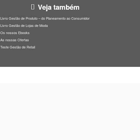
Veja também
Livro Gestão de Produto – do Planeamento ao Consumidor
Livro Gestão de Lojas de Moda
Os nossos Ebooks
As nossas Ofertas
Teste Gestão de Retail