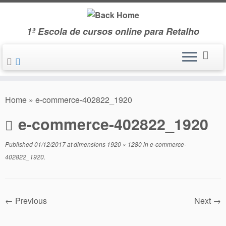
Skip
to
1ª Escola de cursos online para Retalho
content
Home
»
e-commerce-402822_1920
e-commerce-402822_1920
Published
01/12/2017
at dimensions
1920 × 1280
in
e-commerce-
402822_1920
.
← Previous
Next →