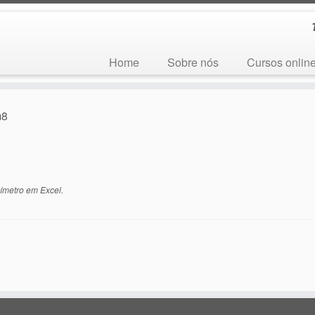
Home
Sobre nós
Cursos onlin
m8
címetro em Excel
.