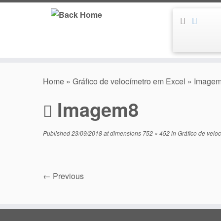
Skip
to
content
Home
»
Gráfico de velocímetro em Excel
»
Image
Imagem8
Published
23/09/2018
at dimensions
752 × 452
in
Gráfico de velo
← Previous