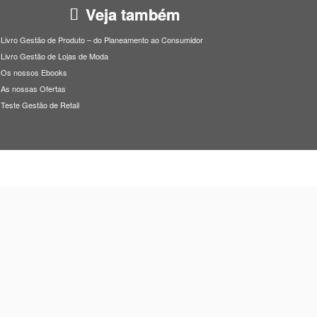
Veja também
Livro Gestão de Produto – do Planeamento ao Consumidor
Livro Gestão de Lojas de Moda
Os nossos Ebooks
As nossas Ofertas
Teste Gestão de Retail