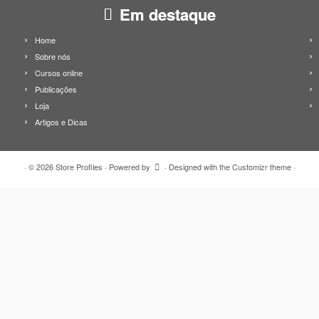
Em destaque
Home
Sobre nós
Cursos online
Publicações
Loja
Artigos e Dicas
·
© 2026
Store Profiles
·
Powered by
·
Designed with the
Customizr theme
·