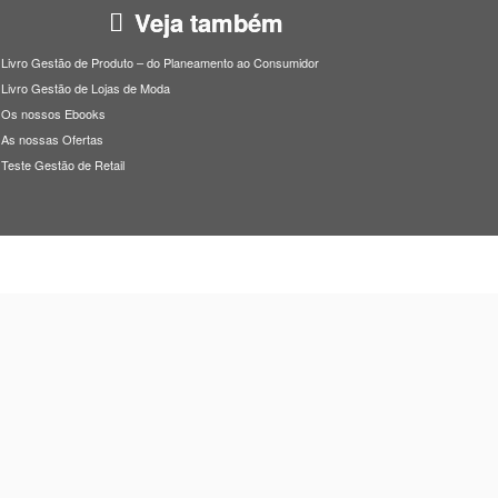
Veja também
Livro Gestão de Produto – do Planeamento ao Consumidor
Livro Gestão de Lojas de Moda
Os nossos Ebooks
As nossas Ofertas
Teste Gestão de Retail