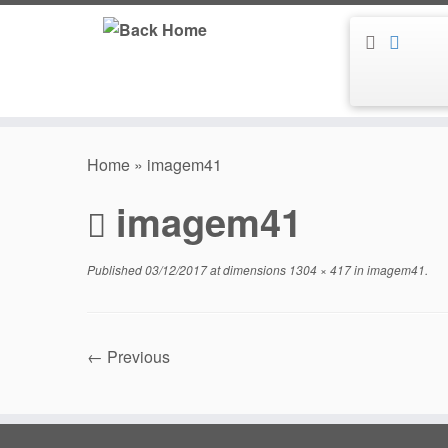
Skip
to
content
Home
»
imagem41
imagem41
Published
03/12/2017
at dimensions
1304 × 417
in
imagem41
.
← Previous