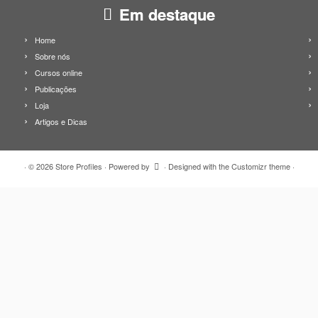
Em destaque
Home
Sobre nós
Cursos online
Publicações
Loja
Artigos e Dicas
·
© 2026
Store Profiles
·
Powered by
·
Designed with the
Customizr theme
·