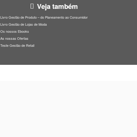
Veja também
Livro Gestão de Produto – do Planeamento ao Consumidor
Livro Gestão de Lojas de Moda
Os nossos Ebooks
As nossas Ofertas
Teste Gestão de Retail