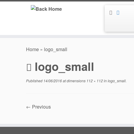
Skip
to
content
Home
»
logo_small
logo_small
Published
14/06/2016
at dimensions
112 × 112
in
logo_small
.
← Previous