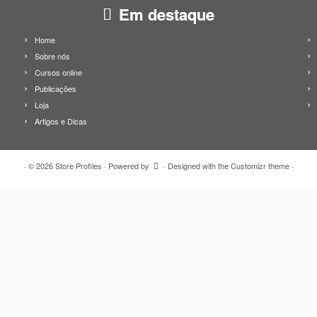
Em destaque
Home
Sobre nós
Cursos online
Publicações
Loja
Artigos e Dicas
·
© 2026
Store Profiles
·
Powered by
·
Designed with the
Customizr theme
·