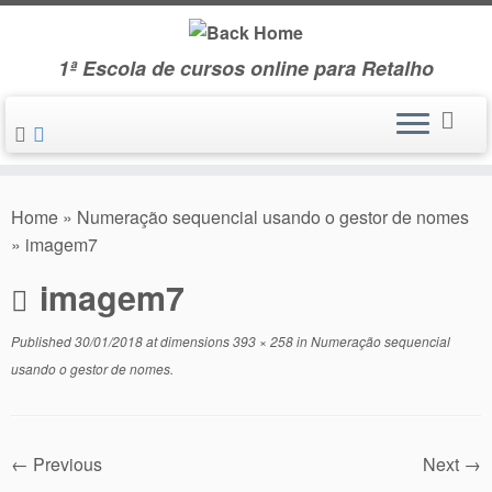
Skip
to
1ª Escola de cursos online para Retalho
content
Home
»
Numeração sequencial usando o gestor de nomes
»
imagem7
imagem7
Published
30/01/2018
at dimensions
393 × 258
in
Numeração sequencial
usando o gestor de nomes
.
← Previous
Next →