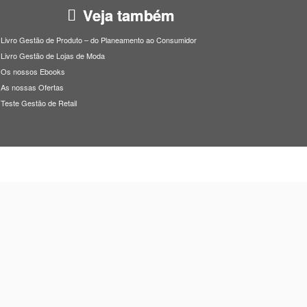
Veja também
Livro Gestão de Produto – do Planeamento ao Consumidor
Livro Gestão de Lojas de Moda
Os nossos Ebooks
As nossas Ofertas
Teste Gestão de Retail