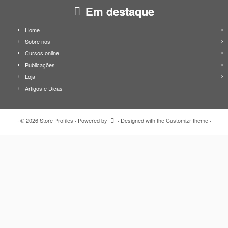
Em destaque
Home
Sobre nós
Cursos online
Publicações
Loja
Artigos e Dicas
·
© 2026
Store Profiles
·
Powered by
·
Designed with the
Customizr theme
·