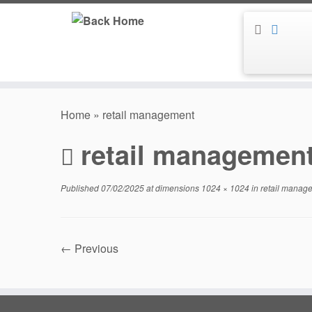
Skip
to
content
Home
»
retail management
retail managemen
Published
07/02/2025
at dimensions
1024 × 1024
in
retail manag
← Previous