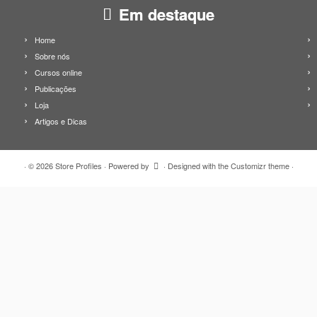
Em destaque
Home
Sobre nós
Cursos online
Publicações
Loja
Artigos e Dicas
·
© 2026
Store Profiles
·
Powered by
·
Designed with the
Customizr theme
·