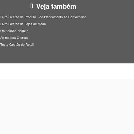
Veja também
Livro Gestão de Produto – do Planeamento ao Consumidor
Livro Gestão de Lojas de Moda
Os nossos Ebooks
As nossas Ofertas
Teste Gestão de Retail