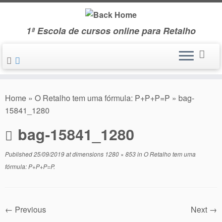
Skip
to
1ª Escola de cursos online para Retalho
content
Home
»
O Retalho tem uma fórmula: P+P+P=P
»
bag-
15841_1280
bag-15841_1280
Published
25/09/2019
at dimensions
1280 × 853
in
O Retalho tem uma
fórmula: P+P+P=P
.
← Previous
Next →