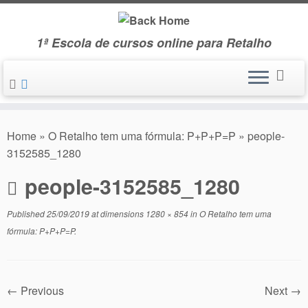
Skip
to
1ª Escola de cursos online para Retalho
content
Home
»
O Retalho tem uma fórmula: P+P+P=P
»
people-
3152585_1280
people-3152585_1280
Published
25/09/2019
at dimensions
1280 × 854
in
O Retalho tem uma
fórmula: P+P+P=P
.
← Previous
Next →