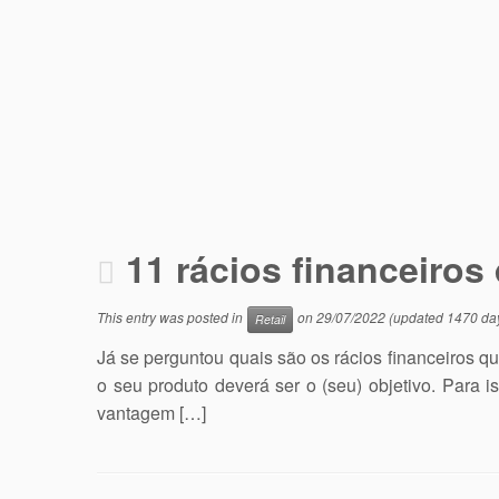
11 rácios financeiro
This entry was posted in
on
29/07/2022
(updated 1470 da
Retail
Já se perguntou quais são os rácios financeiros q
o seu produto deverá ser o (seu) objetivo. Para i
vantagem […]