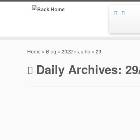
Skip
to
content
Home
»
Blog
»
2022
»
Julho
»
29
Daily Archives:
29