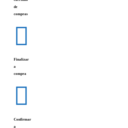
de
compras
Finalizar
a
compra
Confirmar
a