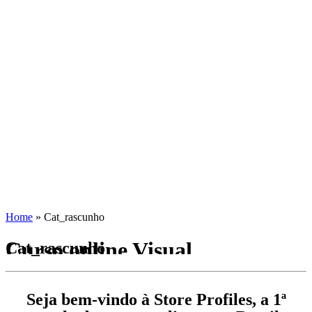
Home
»
Cat_rascunho
Curso online Visual
Cat_rascunho
Seja bem-vindo à Store Profiles, a 1ª