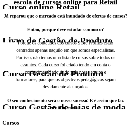
escola de cursos online para Retail
merchandising
Curso online Retail
Já reparou que o mercado está inundado de ofertas de cursos?
Então, porque deve estudar connosco?
Management
Livro de Gestão de Produto
Porque os conteúdos dos cursos Store Profiles estão
Saiba mais
centrados apenas naquilo em que somos especialistas.
Por isso, não temos uma lista de cursos sobre todos os
assuntos. Cada curso foi criado tendo em conta o
Curso Gestão de Produto
conhecimento adquirido pela nossa equipa e
formadores, para que os objectivos pedagógicos sejam
Saiba mais
Saber mais
devidamente alcançados.
O seu conhecimento será o nosso sucesso! E é assim que faz
Curso Gestão de lojas de moda
sentido, certo?
Saber mais
Cursos