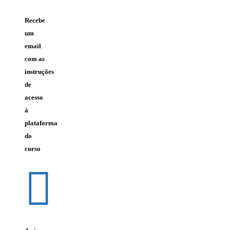
Recebe
um
email
com as
instruções
de
acesso
à
plataforma
do
curso