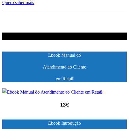
Quero saber mais
Ebooks
Ebook Manual do
Atendimento ao Cliente
em Retail
13€
Ebook Introdução