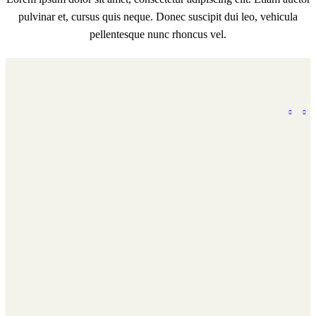
pulvinar et, cursus quis neque. Donec suscipit dui leo, vehicula
pellentesque nunc rhoncus vel.
WSSI: Essencial para gestão de vendas e
stock no retalho
Como os consumidores compram moda?
Como Prever Vendas Futuras no Retalho
Análise SWOT: Chave para decisões eficazes